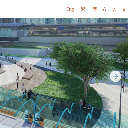
A
Eng
繁
简
A
A