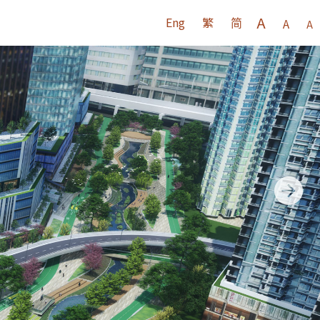
A
Eng
繁
简
A
A